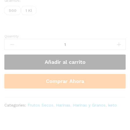
precios:
Gramos:
desde
500
1 Kl
$4.200
hasta
$7.500
Quantity:
Harina
de
Nuez
quantity
Añadir al carrito
Comprar Ahora
Categories:
Frutos Secos
,
Harinas
,
Harinas y Granos
,
keto