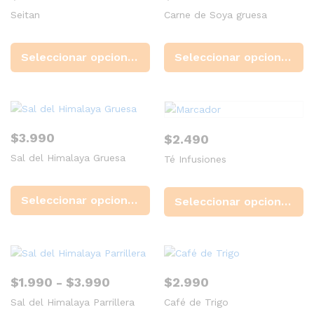
Seitan
Carne de Soya gruesa
Este
Es
producto
pr
Seleccionar opciones
Seleccionar opciones
tiene
ti
múltiples
mú
variantes.
va
Las
La
opciones
op
$
3.990
$
2.490
se
se
Sal del Himalaya Gruesa
pueden
Té Infusiones
p
elegir
el
Este
Es
en
en
producto
pr
Seleccionar opciones
Seleccionar opciones
la
la
tiene
ti
página
pá
múltiples
mú
de
d
variantes.
va
producto
pr
Las
La
opciones
op
Rango
$
1.990
-
$
3.990
$
2.990
se
se
de
Sal del Himalaya Parrillera
pueden
Café de Trigo
p
precios: