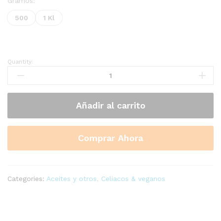
precios:
Gramos:
desde
500
1 Kl
$1.600
hasta
$3.000
Quantity:
Carne
de
Soya
Fina
Añadir al carrito
quantity
Comprar Ahora
Categories:
Aceites y otros
,
Celiacos & veganos