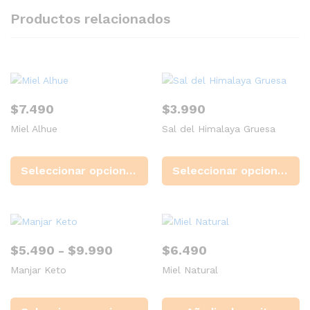
Productos relacionados
$
7.490
$
3.990
Miel Alhue
Sal del Himalaya Gruesa
Este
Es
producto
pr
Seleccionar opciones
Seleccionar opciones
tiene
ti
múltiples
mú
variantes.
va
Las
La
opciones
op
Rango
$
5.490
-
$
9.990
$
6.490
se
se
de
Manjar Keto
Miel Natural
pueden
p
precios:
desde
elegir
el
Este
$5.490
en
en
producto