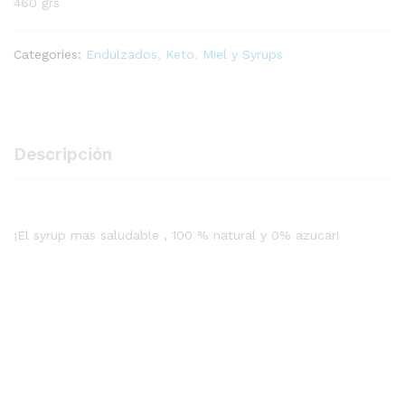
460 grs
Categories:
Endulzados
,
Keto
,
Miel y Syrups
Descripción
¡El syrup mas saludable , 100 % natural y 0% azucar!