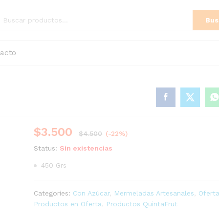
Bus
acto
$
3.500
$
4.500
(-22%)
Status:
Sin existencias
450 Grs
Categories:
Con Azúcar
,
Mermeladas Artesanales
,
Ofert
Productos en Oferta
,
Productos QuintaFrut