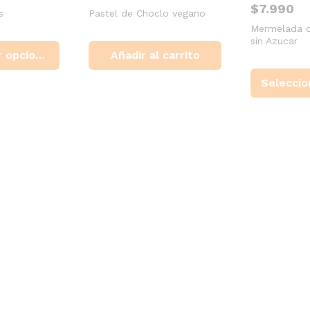
de
$
7.990
s
Pastel de Choclo vegano
precios:
desde
Mermelada 
Este
$3.000
sin Azucar
producto
hasta
Seleccionar opciones
Añadir al carrito
tiene
$5.500
múltiples
variantes.
Las
opciones
se
pueden
elegir
en
la
página
de
producto