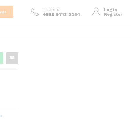
$
3.500
$
4.500
Telefono
Log in
car
+569 9713 2354
Register
as
,