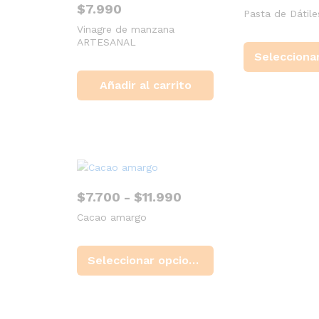
$
7.990
Pasta de Dátile
Vinagre de manzana
ARTESANAL
Añadir al carrito
Rango
$
7.700
-
$
11.990
de
Cacao amargo
precios:
desde
Este
$7.700
producto
hasta
Seleccionar opciones
tiene
$11.990
múltiples
variantes.
Las