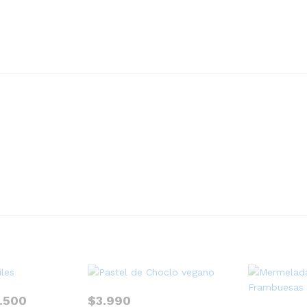
Rango
.500
$
3.990